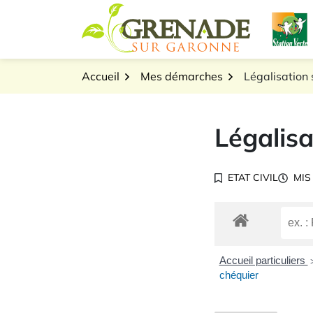
Gestion des traceurs
Aller
L
au
Logo Grenade sur Gar
contenu
Accueil
Mes démarches
Légalisation 
Légalisa
ETAT CIVIL
MIS
Accueil particuliers
chéquier