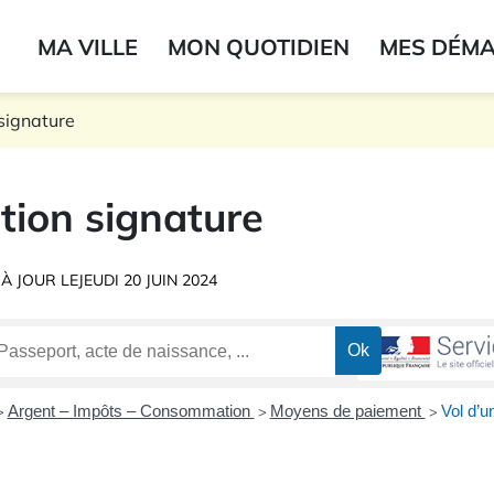
ogo du label
MA VILLE
MON QUOTIDIEN
MES DÉM
onne
signature
tion signature
 À JOUR LE
JEUDI 20 JUIN 2024
Argent – Impôts – Consommation
Moyens de paiement
Vol d’u
>
>
>