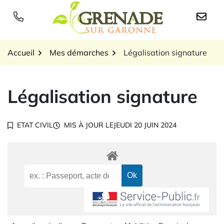
Gestion des traceurs
Aller
au
Logo Grenade sur Garon
contenu
Accueil
Mes démarches
Légalisation signature
Légalisation signature
ETAT CIVIL
MIS À JOUR LE
JEUDI 20 JUIN 2024