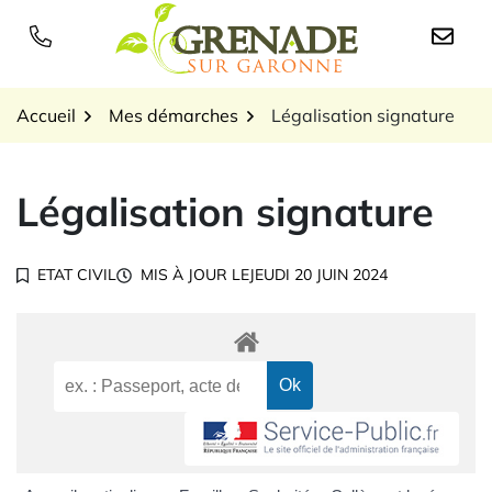
Gestion des traceurs
Aller
au
Logo Grenade sur Garon
contenu
Accueil
Mes démarches
Légalisation signature
Légalisation signature
ETAT CIVIL
MIS À JOUR LE
JEUDI 20 JUIN 2024