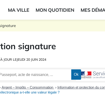
ogo du label
MA VILLE
MON QUOTIDIEN
MES DÉM
onne
signature
tion signature
 À JOUR LE
JEUDI 20 JUIN 2024
Argent – Impôts – Consommation
Information et protection du 
>
>
lectronique a-t-elle une valeur légale ?