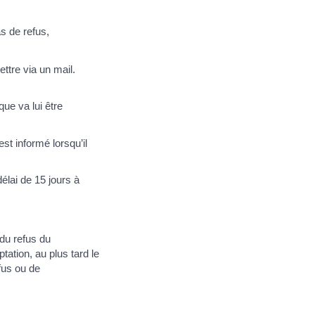
s de refus,
ttre via un mail.
que va lui être
est informé lorsqu’il
élai de 15 jours à
 du refus du
tation, au plus tard le
fus ou de