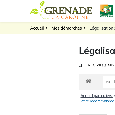
Gestion des traceurs
Aller
L
au
Logo Grenade sur Gar
contenu
Accueil
Mes démarches
Légalisation 
Légalisa
ETAT CIVIL
MIS
Accueil particuliers
lettre recommandée é