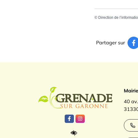
©
Direction de l’informati
Partager sur
Logo Gren
Mairi
40 av
31330
Lien vers le compte Facebook
Lien vers le compte Inst