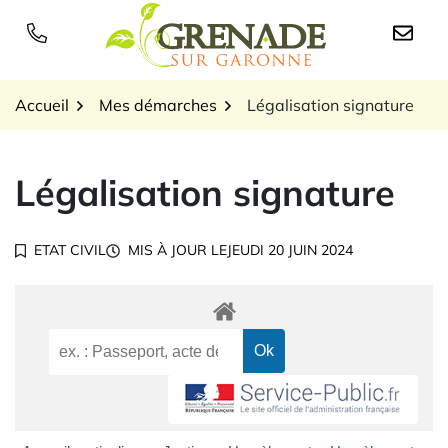
Gestion des traceurs
Aller
au
Logo Grenade sur Garon
contenu
Accueil
Mes démarches
Légalisation signature
Légalisation signature
ETAT CIVIL
MIS À JOUR LE
JEUDI 20 JUIN 2024