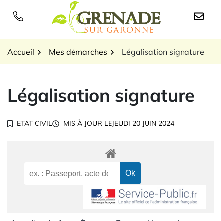
Gestion des traceurs
Aller
au
Logo Grenade sur Garon
contenu
Accueil
Mes démarches
Légalisation signature
Légalisation signature
ETAT CIVIL
MIS À JOUR LE
JEUDI 20 JUIN 2024