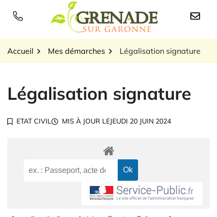
Gestion des traceurs
Aller
au
Logo Grenade sur Garon
contenu
Accueil
Mes démarches
Légalisation signature
Légalisation signature
ETAT CIVIL
MIS À JOUR LE
JEUDI 20 JUIN 2024