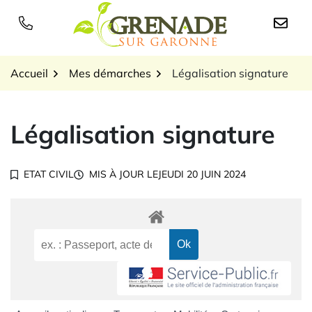
Gestion des traceurs
Aller
au
Logo Grenade sur Garon
contenu
Accueil
Mes démarches
Légalisation signature
Légalisation signature
ETAT CIVIL
MIS À JOUR LE
JEUDI 20 JUIN 2024