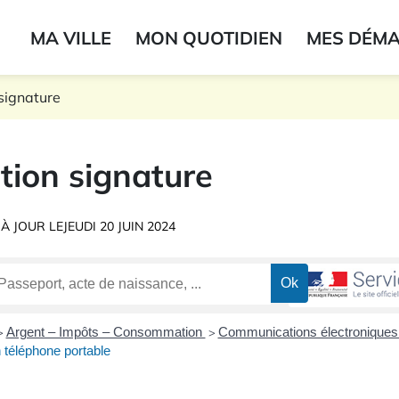
ogo du label
MA VILLE
MON QUOTIDIEN
MES DÉM
onne
signature
tion signature
 À JOUR LE
JEUDI 20 JUIN 2024
Argent – Impôts – Consommation
Communications électroniques (
>
>
n téléphone portable