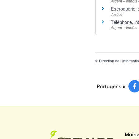
Argent – Impôts
Escroquerie
Justice
Téléphone, int
Argent – Impôts
©
Direction de l’informati
Partager sur
Logo Gren
Mairi