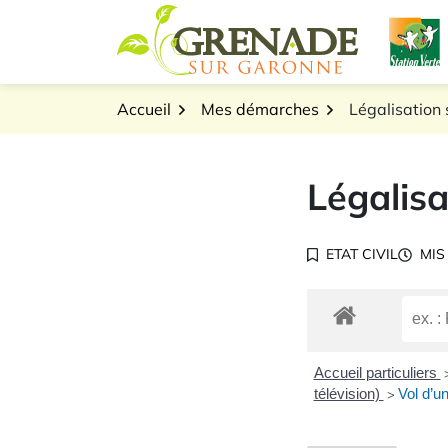
Gestion des traceurs
Aller
L
au
Logo Grenade sur Gar
contenu
Accueil
Mes démarches
Légalisation 
Légalisa
ETAT CIVIL
MIS
Accueil particuliers
télévision)
Vol d’u
>