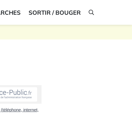
ARCHES
SORTIR / BOUGER
AFFICHER LA R
téléphone, internet,