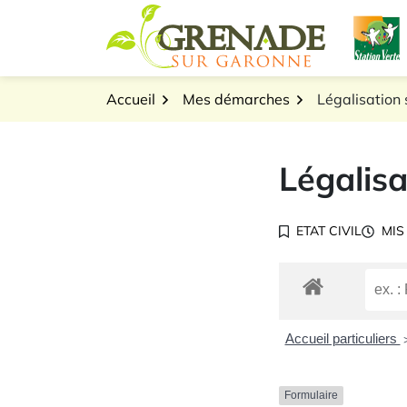
Gestion des traceurs
Aller
L
au
Logo Grenade sur Gar
contenu
Accueil
Mes démarches
Légalisation 
Légalisa
ETAT CIVIL
MIS
Accueil particuliers
Formulaire