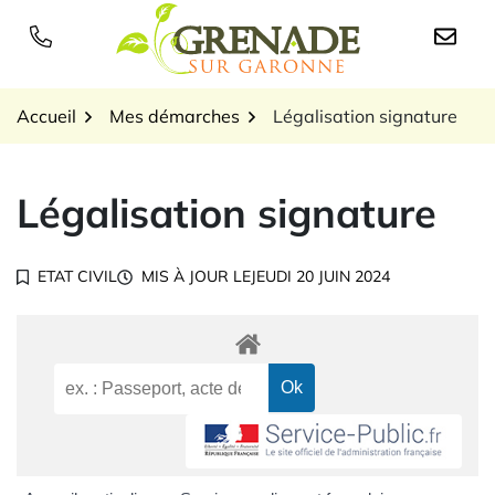
Gestion des traceurs
Aller
au
Logo Grenade sur Garon
contenu
Accueil
Mes démarches
Légalisation signature
Légalisation signature
ETAT CIVIL
MIS À JOUR LE
JEUDI 20 JUIN 2024