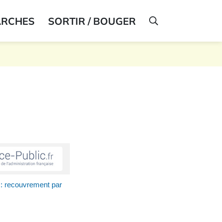
ARCHES
SORTIR / BOUGER
AFFICHER LA R
 : recouvrement par