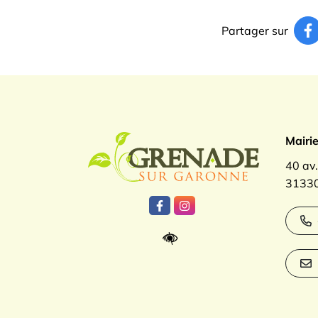
Partager sur
Logo Gren
Mairi
40 av
31330
Lien vers le compte Facebook
Lien vers le compte Inst