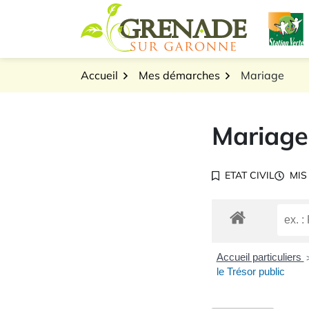
Gestion des traceurs
Aller
L
au
Logo Grenade sur Gar
contenu
Accueil
Mes démarches
Mariage
Mariage
ETAT CIVIL
MIS
Accueil particuliers
le Trésor public