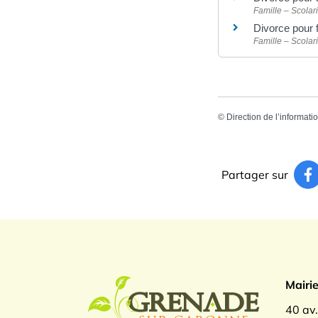
Famille – Scolari
Divorce pour 
Famille – Scolari
©
Direction de l’informati
Partager sur
Logo Gren
Mairi
40 av