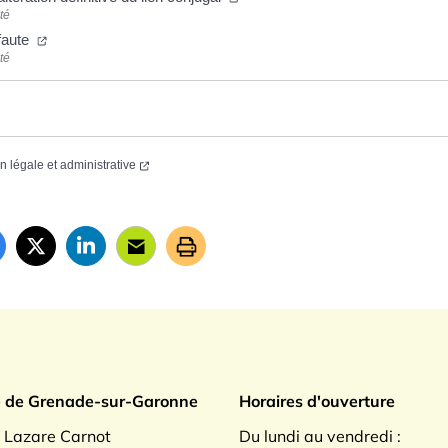
té
faute
té
on légale et administrative
ade sur Garonne
e de Grenade-sur-Garonne
Horaires d'ouverture
. Lazare Carnot
Du lundi au vendredi :