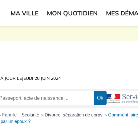
ogo du label
MA VILLE
MON QUOTIDIEN
MES DÉM
onne
 À JOUR LE
JEUDI 20 JUIN 2024
Famille – Scolarité
Divorce, séparation de corps
Comment faire 
>
>
>
 par un époux ?