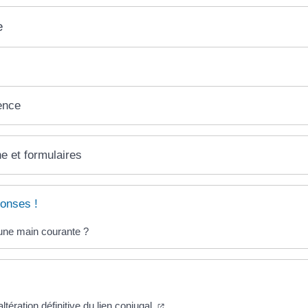
e
ence
ne et formulaires
onses !
une main courante ?
ltération définitive du lien conjugal