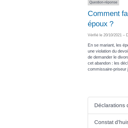
Question-réponse
Comment fair
époux ?
Vérifié le 20/10/2021 – D
En se mariant, les é
une violation du devo
de demander le divorce
cet abandon : les décl
commissaire-priseur j
Déclarations d
Constat d'hui