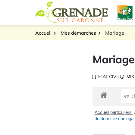
Gestion des traceurs
Aller
L
au
Logo Grenade sur Gar
contenu
Accueil
Mes démarches
Mariage
Mariage
ETAT CIVIL
MIS
Accueil particuliers
du domicile conjugal