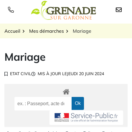
Gestion des traceurs
Aller
au
Logo Grenade sur Garon
contenu
Accueil
Mes démarches
Mariage
Mariage
ETAT CIVIL
MIS À JOUR LE
JEUDI 20 JUIN 2024