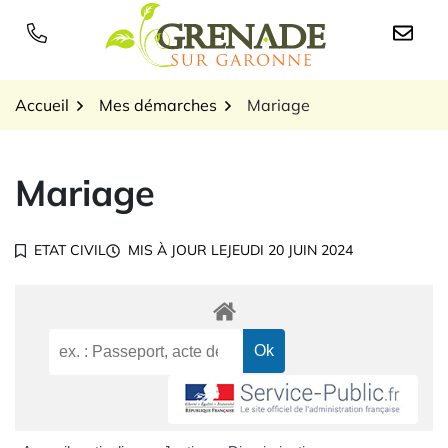
Gestion des traceurs
Aller
au
Logo Grenade sur Garon
contenu
Accueil
Mes démarches
Mariage
Mariage
ETAT CIVIL
MIS À JOUR LE
JEUDI 20 JUIN 2024