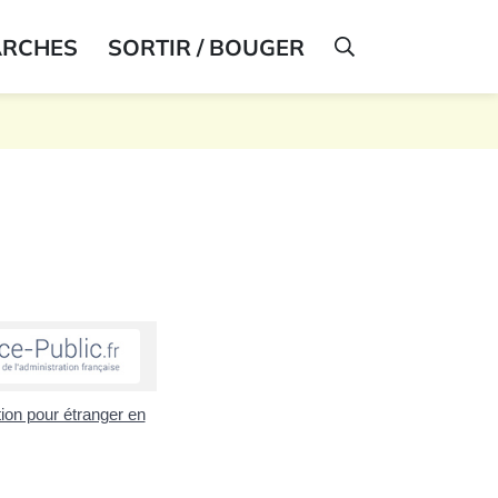
ARCHES
SORTIR / BOUGER
AFFICHER LA R
tion pour étranger en