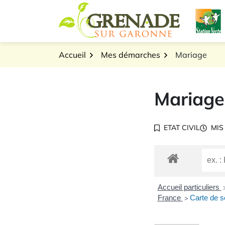
Gestion des traceurs
Aller
L
au
Logo Grenade sur Gar
contenu
Accueil
Mes démarches
Mariage
Mariage
ETAT CIVIL
MIS
Accueil particuliers
France
Carte de s
>