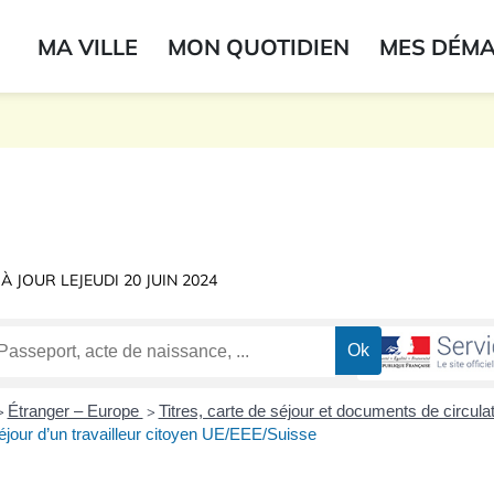
ogo du label
MA VILLE
MON QUOTIDIEN
MES DÉM
onne
 À JOUR LE
JEUDI 20 JUIN 2024
Étranger – Europe
Titres, carte de séjour et documents de circula
>
>
éjour d’un travailleur citoyen UE/EEE/Suisse