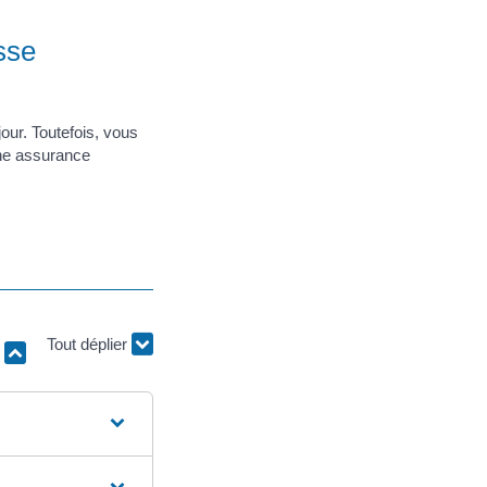
sse
our. Toutefois, vous
une assurance
r
Tout déplier