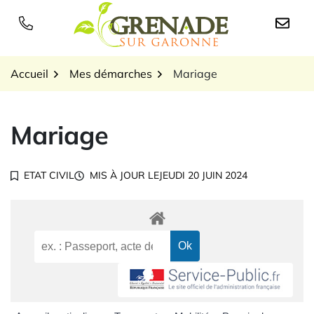
Gestion des traceurs
Aller
au
Logo Grenade sur Garon
contenu
Accueil
Mes démarches
Mariage
Mariage
ETAT CIVIL
MIS À JOUR LE
JEUDI 20 JUIN 2024