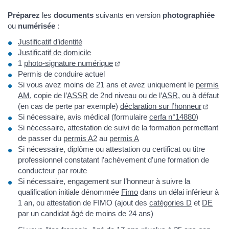
Préparez
les
documents
suivants en version
photographiée
ou
numérisée
:
Justificatif d’identité
Justificatif de domicile
1
photo-signature numérique
Permis de conduire actuel
Si vous avez moins de 21 ans et avez uniquement le
permis
AM
, copie de l’
ASSR
de 2nd niveau ou de l’
ASR
, ou à défaut
(en cas de perte par exemple)
déclaration sur l’honneur
Si nécessaire, avis médical (formulaire
cerfa n°14880
)
Si nécessaire, attestation de suivi de la formation permettant
de passer du
permis A2
au
permis A
Si nécessaire, diplôme ou attestation ou certificat ou titre
professionnel constatant l’achèvement d’une formation de
conducteur par route
Si nécessaire, engagement sur l’honneur à suivre la
qualification initiale dénommée
Fimo
dans un délai inférieur à
1 an, ou attestation de FIMO (ajout des
catégories D
et
DE
par un candidat âgé de moins de 24 ans)