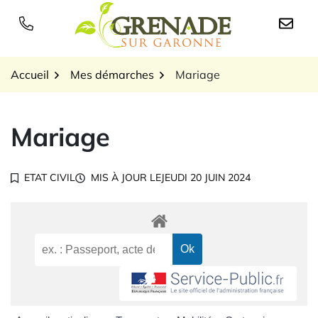
Gestion des traceurs
Aller
au
Logo Grenade sur Garon
contenu
Accueil
Mes démarches
Mariage
Mariage
ETAT CIVIL
MIS À JOUR LE
JEUDI 20 JUIN 2024