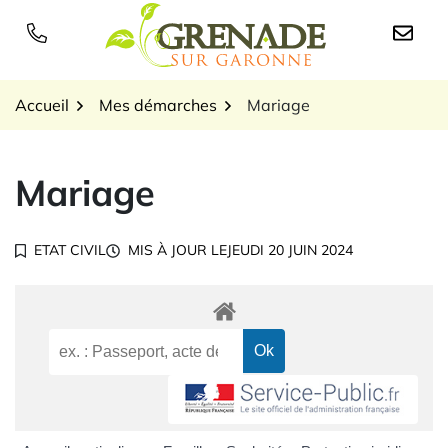
Gestion des traceurs
Aller
au
Logo Grenade sur Garon
contenu
Accueil
Mes démarches
Mariage
Mariage
ETAT CIVIL
MIS À JOUR LE
JEUDI 20 JUIN 2024