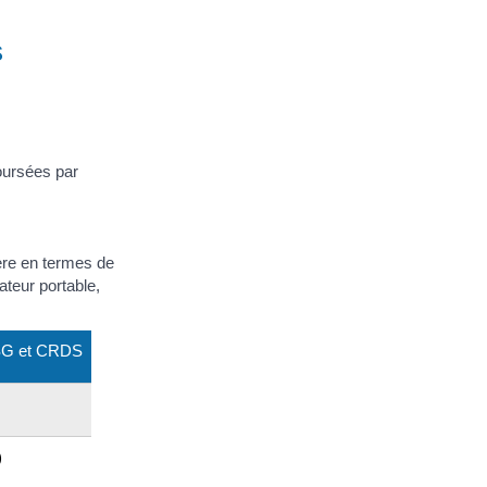
s
boursées par
ère en termes de
ateur portable,
CSG et CRDS
)