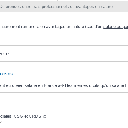
Différences entre frais professionnels et avantages en nature
e entièrement rémunéré en avantages en nature (cas d’un
salarié au pai
ence
onses !
nt européen salarié en France a-t-il les mêmes droits qu’un salarié f
sociales, CSG et CRDS
ion