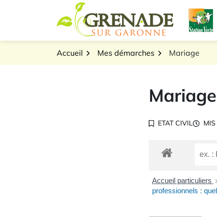
Gestion des traceurs
Aller
L
au
Logo Grenade sur Gar
contenu
Accueil
Mes démarches
Mariage
Mariage
ETAT CIVIL
MIS
Accueil particuliers
professionnels : quel