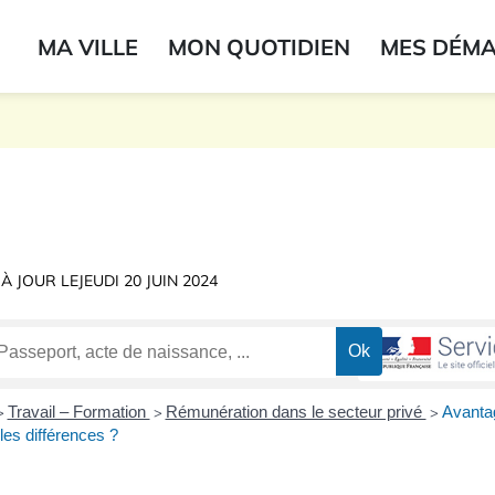
ogo du label
MA VILLE
MON QUOTIDIEN
MES DÉM
onne
 À JOUR LE
JEUDI 20 JUIN 2024
Travail – Formation
Rémunération dans le secteur privé
Avantag
>
>
>
les différences ?