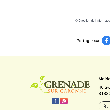
©
Direction de l’informati
Partager sur
Logo Gren
Mairi
40 av
31330
Lien vers le compte Facebook
Lien vers le compte Inst