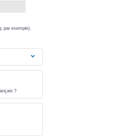
r
, par exemple).
rançais ?