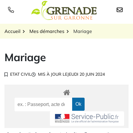
Gestion des traceurs
Aller
au
Logo Grenade sur Garon
contenu
Accueil
Mes démarches
Mariage
Mariage
ETAT CIVIL
MIS À JOUR LE
JEUDI 20 JUIN 2024