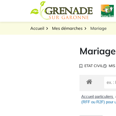
Gestion des traceurs
Aller
L
au
Logo Grenade sur Gar
contenu
Accueil
Mes démarches
Mariage
Mariage
ETAT CIVIL
MIS
Accueil particuliers
(RFF ou R2F) pour 