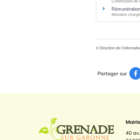
Commission de la
Rémunération 
Ministère chargé 
©
Direction de l’informati
Partager sur
Logo Gren
Mairi
40 av