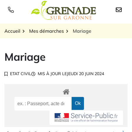
Gestion des traceurs
Aller
au
Logo Grenade sur Garon
contenu
Accueil
Mes démarches
Mariage
Mariage
ETAT CIVIL
MIS À JOUR LE
JEUDI 20 JUIN 2024