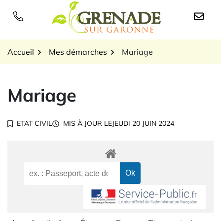
Gestion des traceurs
Aller
au
Logo Grenade sur Garon
contenu
Accueil
Mes démarches
Mariage
Mariage
ETAT CIVIL
MIS À JOUR LE
JEUDI 20 JUIN 2024