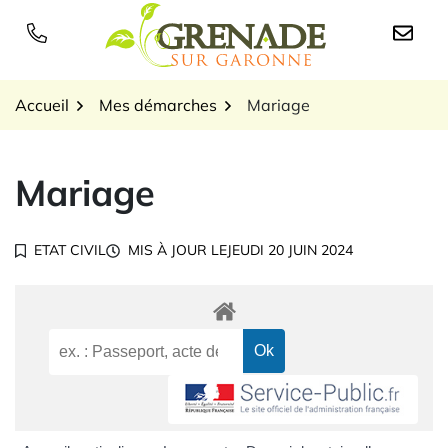
Gestion des traceurs
Aller
au
Logo Grenade sur Garon
contenu
Accueil
Mes démarches
Mariage
Mariage
ETAT CIVIL
MIS À JOUR LE
JEUDI 20 JUIN 2024