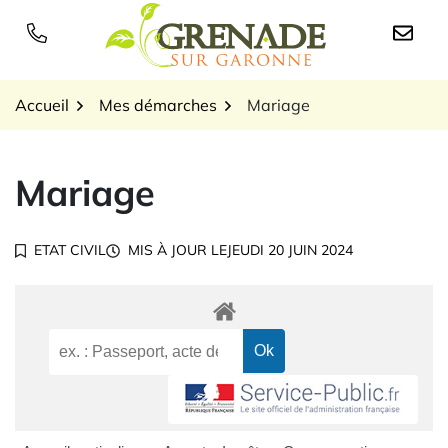
Gestion des traceurs
Aller
au
Logo Grenade sur Garon
contenu
Accueil
Mes démarches
Mariage
Mariage
ETAT CIVIL
MIS À JOUR LE
JEUDI 20 JUIN 2024