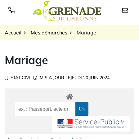
Gestion des traceurs
Aller
au
Logo Grenade sur Garon
contenu
Accueil
Mes démarches
Mariage
Mariage
ETAT CIVIL
MIS À JOUR LE
JEUDI 20 JUIN 2024