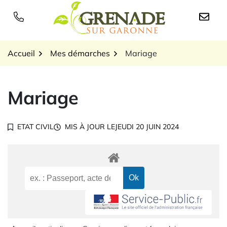
Gestion des traceurs
Aller
au
Logo Grenade sur Garon
contenu
Accueil
Mes démarches
Mariage
Mariage
ETAT CIVIL
MIS À JOUR LE
JEUDI 20 JUIN 2024