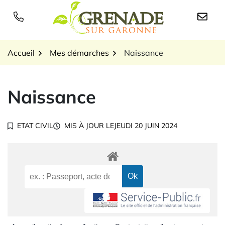
Gestion des traceurs
Aller
au
Logo Grenade sur Garon
contenu
Accueil
Mes démarches
Naissance
Naissance
ETAT CIVIL
MIS À JOUR LE
JEUDI 20 JUIN 2024