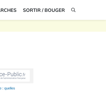
ARCHES
SORTIR / BOUGER
AFFICHER LA R
e : quelles