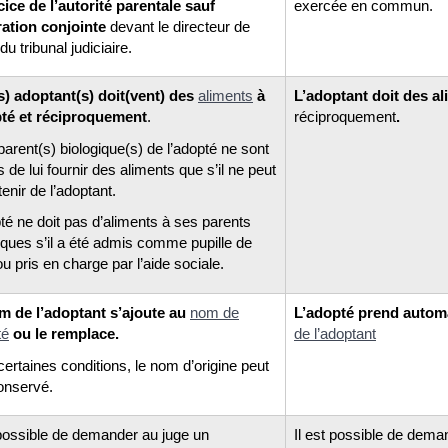
cice de l’autorité parentale sauf
exercée en commun.
ration conjointe
devant le directeur de
du tribunal judiciaire.
s) adoptant(s) doit(vent) des
aliments
à
L’adoptant doit des al
pté et réciproquement
.
réciproquement
.
parent(s) biologique(s) de l’adopté ne sont
s de lui fournir des aliments que s’il ne peut
tenir de l’adoptant.
té ne doit pas d’aliments à ses parents
iques s’il a été admis comme pupille de
 ou pris en charge par l’aide sociale.
m de l’adoptant s’ajoute au
nom de
L’adopté prend autom
té
ou le remplace.
de l’adoptan
t
ertaines conditions, le nom d’origine peut
onservé.
 possible de demander au juge un
Il est possible de dema