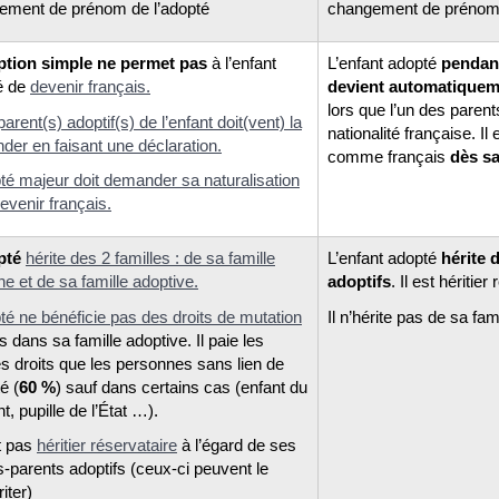
ement de prénom de l’adopté
changement de prénom 
ption simple ne permet pas
à l’enfant
L’enfant adopté
pendant
é de
devenir français
.
devient
automatiqueme
lors que l’un des parent
parent(s) adoptif(s) de l’enfant doit(vent) la
nationalité française. Il
er en faisant une déclaration.
comme français
dès s
té majeur doit demander sa naturalisation
evenir français.
pté
hérite des 2 familles
: de sa famille
L’enfant adopté
hérite 
ine et de sa famille adoptive.
adoptifs
. Il est héritier
té ne bénéficie pas des
droits de mutation
Il n’hérite pas de sa fami
ts dans sa famille adoptive. Il paie les
 droits que les personnes sans lien de
é (
60 %
) sauf dans certains cas (enfant du
nt, pupille de l’État …).
st pas
héritier réservataire
à l’égard de ses
-parents adoptifs (ceux-ci peuvent le
iter)