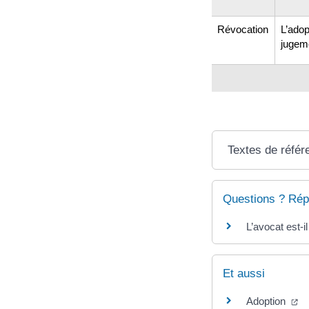
Révocation
L’adop
jugem
Textes de référ
Questions ? Rép
L’avocat est-i
Et aussi
Adoption