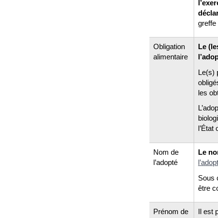
l’exer
décla
greffe 
Obligation
Le (le
alimentaire
l’ado
Le(s) 
obligé
les ob
L’adop
biolog
l’État
Nom de
Le no
l’adopté
l’adop
Sous c
être c
Prénom de
Il est