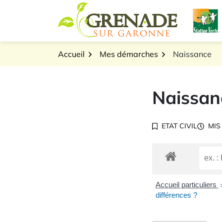
Gestion des traceurs
Aller
L
au
Logo Grenade sur Gar
contenu
Accueil
Mes démarches
Naissance
Naissan
ETAT CIVIL
MIS
Accueil particuliers
différences ?