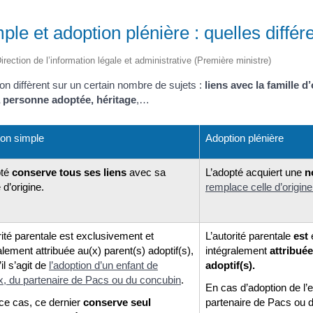
ple et adoption plénière : quelles diffé
irection de l’information légale et administrative (Première ministre)
on diffèrent sur un certain nombre de sujets :
liens avec la famille d’
a personne adoptée, héritage
,…
ion simple
Adoption plénière
pté
conserve tous ses liens
avec sa
L’adopté acquiert une
n
 d’origine.
remplace celle d’origine
rité parentale est exclusivement et
L’autorité parentale
est
alement attribuée au(x) parent(s) adoptif(s),
intégralement
attribuée
il s’agit de
l’adoption d’un enfant de
adoptif(s).
x, du partenaire de Pacs ou du concubin
.
En cas d’adoption de l’e
ce cas, ce dernier
conserve seul
partenaire de Pacs ou d