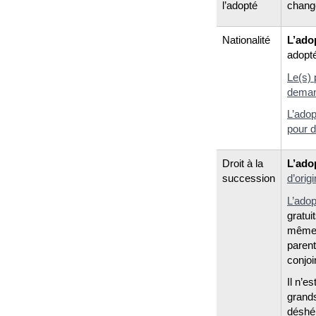
l’adopté
chang
Nationalité
L’ado
adopt
Le(s) 
demand
L’adop
pour d
Droit à la
L’ado
succession
d’orig
L’adop
gratui
mêmes
parent
conjoi
Il n’e
grands
déshér