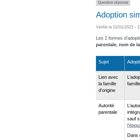
Question-réponse
Adoption sim
Vérifié le 01/01/2023 – D
Les 2 formes d’adopti
parentale, nom de l
Sujet
Adopt
Lien avec
L’ado
la famille
famille
d’origine
Autorité
L’auto
parentale
intégr
sauf s’
l’épou
Dans 