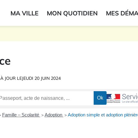
ogo du label
MA VILLE
MON QUOTIDIEN
MES DÉM
onne
ce
 À JOUR LE
JEUDI 20 JUIN 2024
Famille – Scolarité
Adoption
Adoption simple et adoption plénièr
>
>
>