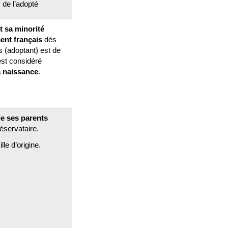
de l’adopté
 sa minorité
nt français
dès
s (adoptant) est de
 est considéré
a naissance
.
de ses parents
 réservataire.
lle d’origine.