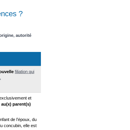
rences ?
origine, autorité
ouvelle
filiation
qui
.
exclusivement et
 au(x) parent(s)
nfant de l’époux, du
u concubin, elle est