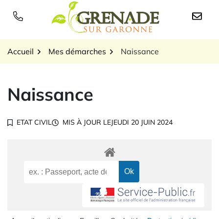
Gestion des traceurs
Aller
au
Logo Grenade sur Garon
contenu
Accueil
Mes démarches
Naissance
Naissance
ETAT CIVIL
MIS À JOUR LE
JEUDI 20 JUIN 2024