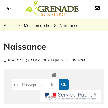
Gestion des traceurs
Aller
au
Logo Grenade sur Garon
contenu
Accueil
Mes démarches
Naissance
Naissance
ETAT CIVIL
MIS À JOUR LE
JEUDI 20 JUIN 2024