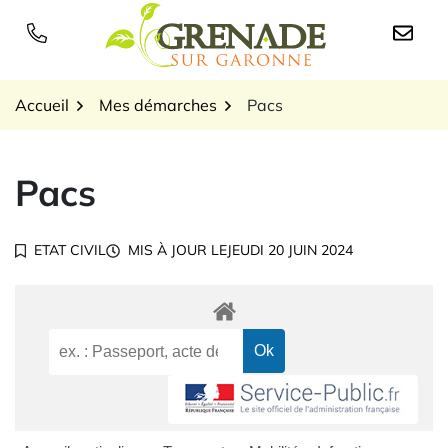
Gestion des traceurs
Aller
au
Logo Grenade sur Garon
contenu
Accueil
Mes démarches
Pacs
Pacs
ETAT CIVIL
MIS À JOUR LE
JEUDI 20 JUIN 2024