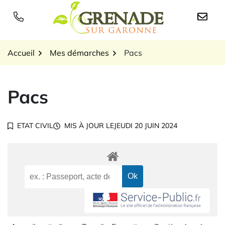
Gestion des traceurs
Aller
au
Logo Grenade sur Garon
contenu
Accueil
Mes démarches
Pacs
Pacs
ETAT CIVIL
MIS À JOUR LE
JEUDI 20 JUIN 2024