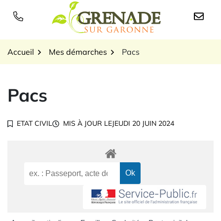
Gestion des traceurs
Aller
au
Logo Grenade sur Garon
contenu
Accueil
Mes démarches
Pacs
Pacs
ETAT CIVIL
MIS À JOUR LE
JEUDI 20 JUIN 2024