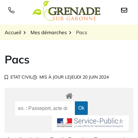
Gestion des traceurs
Aller
au
Logo Grenade sur Garon
contenu
Accueil
Mes démarches
Pacs
Pacs
ETAT CIVIL
MIS À JOUR LE
JEUDI 20 JUIN 2024