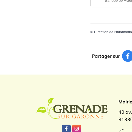
Banque de Fran
©
Direction de l’informati
Partager sur
Logo Gren
Mairi
40 av
31330
Lien vers le compte Facebook
Lien vers le compte Inst