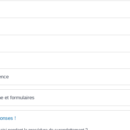
ence
ne et formulaires
onses !
saisi pendant la procédure de surendettement ?