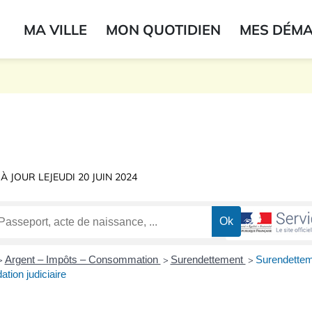
ogo du label
MA VILLE
MON QUOTIDIEN
MES DÉM
onne
 À JOUR LE
JEUDI 20 JUIN 2024
Argent – Impôts – Consommation
Surendettement
Surendettem
>
>
>
ation judiciaire