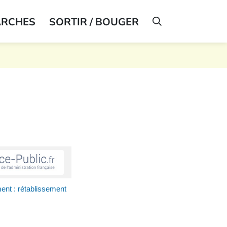
ARCHES
SORTIR / BOUGER
AFFICHER LA R
ent : rétablissement