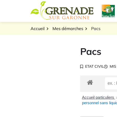
Gestion des traceurs
Aller
L
au
Logo Grenade sur Gar
contenu
Accueil
Mes démarches
Pacs
Pacs
ETAT CIVIL
MIS
Accueil particuliers
personnel sans liquid