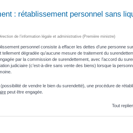
nt : rétablissement personnel sans liq
irection de l’information légale et administrative (Première ministre)
lissement personnel consiste à effacer les dettes d’une personne su
est tellement dégradée qu’aucune mesure de traitement du surendettem
ngagée par la commission de surendettement, avec l’accord du suren
ation judiciaire (c’est-à-dire sans vente des biens) lorsque la person
moine.
 (possibilité de vendre le bien du surendetté), une procédure de réta
aire
peut être engagée.
Tout replie