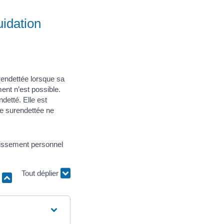
uidation
rendettée lorsque sa
ent n’est possible.
detté. Elle est
ne surendettée ne
blissement personnel
r
Tout déplier