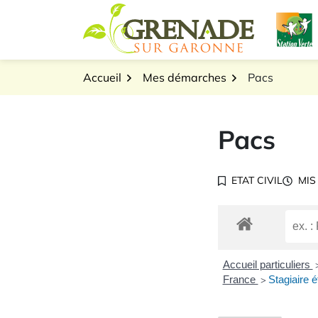
Gestion des traceurs
Aller
L
au
Logo Grenade sur Gar
contenu
Accueil
Mes démarches
Pacs
Pacs
ETAT CIVIL
MIS
Accueil particuliers
France
Stagiaire é
>