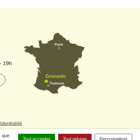
 - 19h
identialité
x que
Tout accepter
Tout refuser
Personnaliser