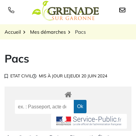
Gestion des traceurs
Aller
au
Logo Grenade sur Garon
contenu
Accueil
Mes démarches
Pacs
Pacs
ETAT CIVIL
MIS À JOUR LE
JEUDI 20 JUIN 2024