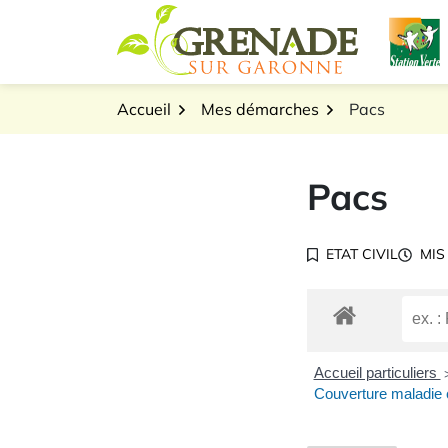
Gestion des traceurs
Aller
L
au
Logo Grenade sur Gar
contenu
Accueil
Mes démarches
Pacs
Pacs
ETAT CIVIL
MIS
Accueil particuliers
Couverture maladie 