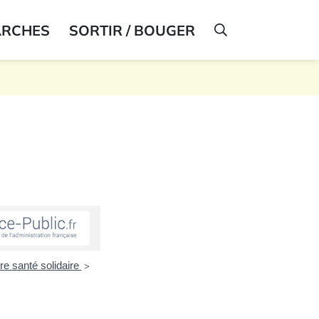
ARCHES
SORTIR / BOUGER
AFFICHER LA R
e santé solidaire
>