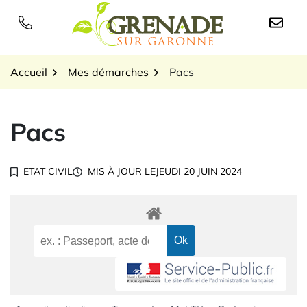
Gestion des traceurs
Aller
au
Logo Grenade sur Garon
contenu
Accueil
Mes démarches
Pacs
Pacs
ETAT CIVIL
MIS À JOUR LE
JEUDI 20 JUIN 2024