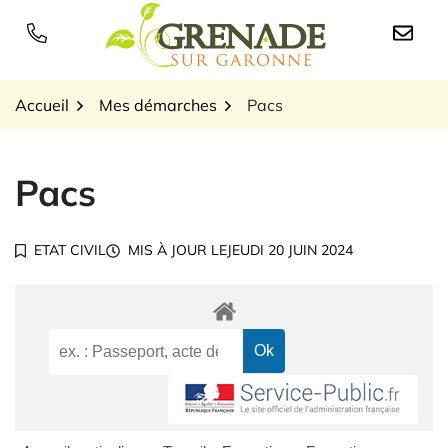
Gestion des traceurs
Aller
au
Logo Grenade sur Garon
contenu
Accueil
Mes démarches
Pacs
Pacs
ETAT CIVIL
MIS À JOUR LE
JEUDI 20 JUIN 2024