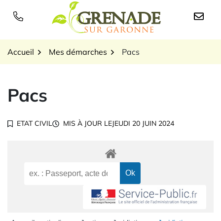
Gestion des traceurs
Aller
au
Logo Grenade sur Garon
contenu
Accueil
Mes démarches
Pacs
Pacs
ETAT CIVIL
MIS À JOUR LE
JEUDI 20 JUIN 2024