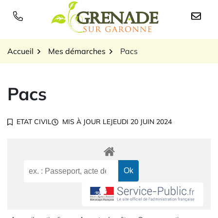
Gestion des traceurs
Aller
au
Logo Grenade sur Garon
contenu
Accueil
Mes démarches
Pacs
Pacs
ETAT CIVIL
MIS À JOUR LE
JEUDI 20 JUIN 2024