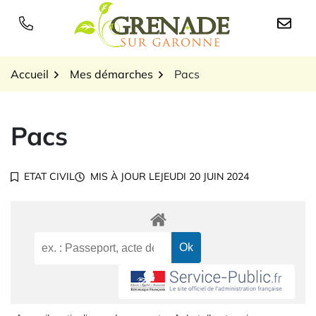
Gestion des traceurs
Aller
au
Logo Grenade sur Garon
contenu
Accueil
Mes démarches
Pacs
Pacs
ETAT CIVIL
MIS À JOUR LE
JEUDI 20 JUIN 2024