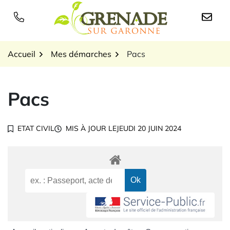
Gestion des traceurs
Aller
au
Logo Grenade sur Garon
contenu
Accueil
Mes démarches
Pacs
Pacs
ETAT CIVIL
MIS À JOUR LE
JEUDI 20 JUIN 2024