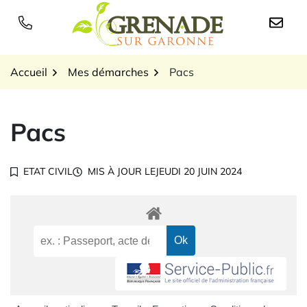
Gestion des traceurs
Aller
au
Logo Grenade sur Garon
contenu
Accueil
Mes démarches
Pacs
Pacs
ETAT CIVIL
MIS À JOUR LE
JEUDI 20 JUIN 2024