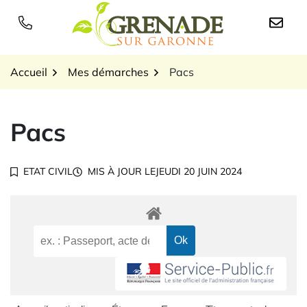
Gestion des traceurs
Aller
au
Logo Grenade sur Garon
contenu
Accueil
Mes démarches
Pacs
Pacs
ETAT CIVIL
MIS À JOUR LE
JEUDI 20 JUIN 2024