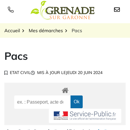
Gestion des traceurs
Aller
au
Logo Grenade sur Garon
contenu
Accueil
Mes démarches
Pacs
Pacs
ETAT CIVIL
MIS À JOUR LE
JEUDI 20 JUIN 2024