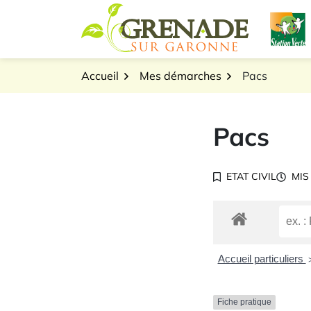
Gestion des traceurs
Aller
L
au
Logo Grenade sur Gar
contenu
Accueil
Mes démarches
Pacs
Pacs
ETAT CIVIL
MIS
Accueil particuliers
Fiche pratique