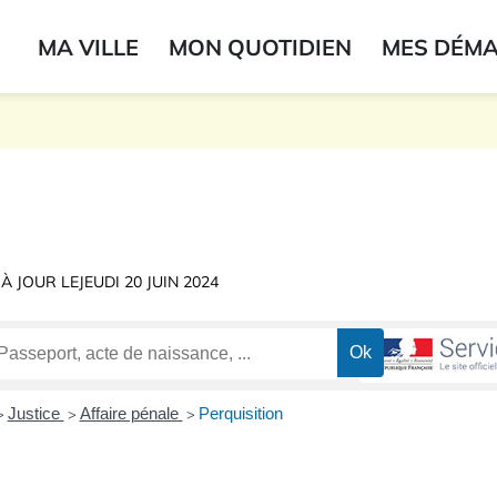
ogo du label
MA VILLE
MON QUOTIDIEN
MES DÉM
onne
 À JOUR LE
JEUDI 20 JUIN 2024
Justice
Affaire pénale
Perquisition
>
>
>