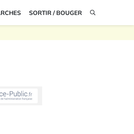
ARCHES
SORTIR / BOUGER
AFFICHER LA R